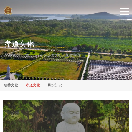
孝道文化
当前位置：
首页
>
山·风水锦绣
>
孝道文化
殡葬文化
孝道文化
风水知识