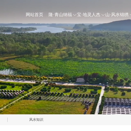
网站首页
隆·青山纳福
宝·地灵人杰
山·风水锦绣
风水知识