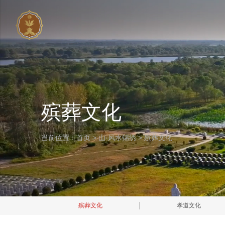
殡葬文化
当前位置：
首页
>
山·风水锦绣
>
殡葬文化
殡葬文化
孝道文化