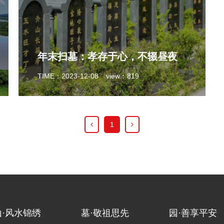
年末扫墓：孝存于心，不辍昼夜
TIME：2023-12-08
view：819
1
山·风水锦绣
墓·敬祖思先
园·善享平安