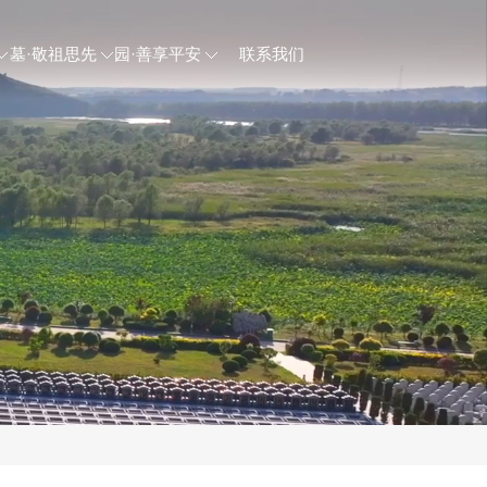
墓·敬祖思先
园·善享平安
联系我们