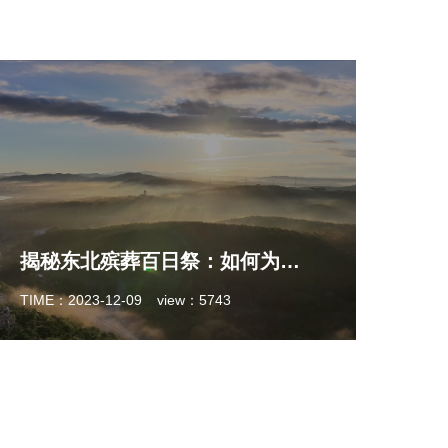
揭秘东北殡葬百日祭：如何为逝去的亲人烧百天？
TIME：2023-12-09
view：5743