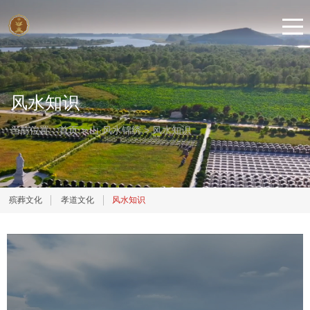
风水知识
当前位置：
首页
>
山·风水锦绣
>
风水知识
殡葬文化
孝道文化
风水知识